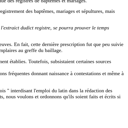
enue des registres de baptêmes et mariages.
enregistrement des baptêmes, mariages et sépultures, mais
 l'extraict dudict registre, se pourra prouver le temps
euves. En fait, cette dernière prescription fut que peu suivie
emplaires au greffe du baillage.
ment établies. Toutefois, subsistaient certaines sources
usions fréquentes donnant naissance à contestations et même à
is " interdisant l'emploi du latin dans la rédaction des
ts, nous voulons et ordonnons qu'ils soient faits et écrits si