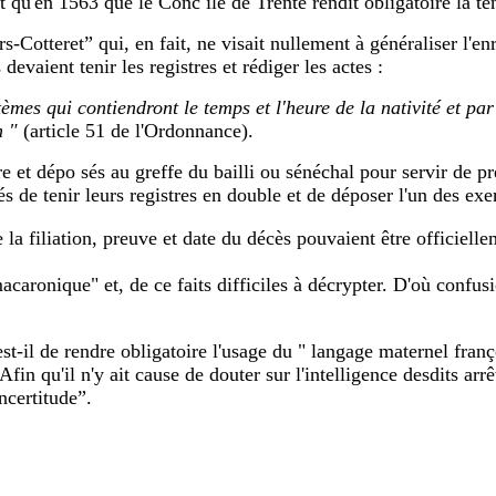
t qu'en 1563 que le Conc ile de Trente rendit obligatoire la t
s-Cotteret” qui, en fait, ne visait nullement à généraliser l'
devaient tenir les registres et rédiger les actes :
èmes qui contiendront le temps et l'heure de la nativité et par
n "
(article 51 de l'Ordonnance).
re et dépo sés au greffe du bailli ou sénéchal pour servir de pr
rés de tenir leurs registres en double et de déposer l'un des ex
la filiation, preuve et date du décès pouvaient être officielle
 "macaronique" et, de ce faits difficiles à décrypter. D'où conf
t-il de rendre obligatoire l'usage du " langage maternel franço
fin qu'il n'y ait cause de douter sur l'intelligence desdits arrê
ncertitude”.