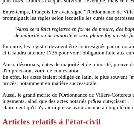
juin 1406. D'autres évêques suivirent l'exemple, mais ce n'es
Entre-temps, François Ier avait signé “l'Ordonnance de Viller
promulguait les règles selon lesquelle les curés des paroisses 
“
Aussi sera faict registres en forme de preuve, des bapt
de majorité ou de minorité et sera pleine foy a ceste fi
En outre, les registre devaient être contresignés par un notai
et il faudra attendre 1736 pour voir l'obligation faite aux cu
Ainsi, désormais, dates de majorité et de minorité, preuve de 
d'imprécision, voire de contestation.
En effet, les actes étaient rédigés en latin, le plus souvent
procès; notamment en matière successorale.
Aussi, le grand mérite de l'Ordonnance de Villers-Cotterets es
jugements, ainsi que des actes notariés pr&ea cute;cisant : " A
clairement qu'il n'y ait ni puisse avoir aucune ambiguïté ou i
Articles relatifs à l'état-civil